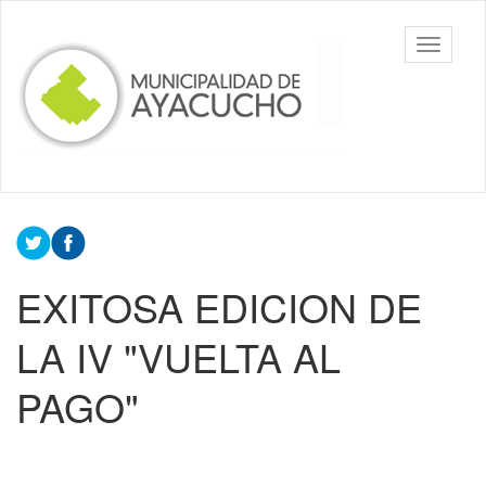
Ir
al
Toggle
contenido
navigati
principal
EXITOSA EDICION DE
LA IV "VUELTA AL
PAGO"