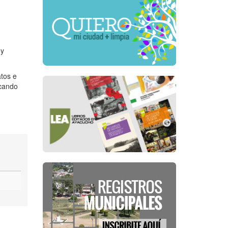
 y
atos e
rcando