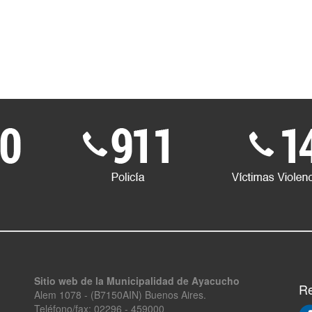
Sitio web de la Municipalidad de Ayacucho
Re
Alem 1078 - (B7150AIN) Buenos Aires.
Teléfono/fax: 02296 - 459000