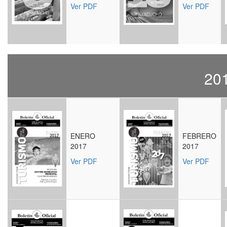
Ver PDF
Ver PDF
20
ENERO
FEBRERO
2017
2017
Ver PDF
Ver PDF