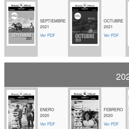
SEPTIEMBRE
OCTUBRE
2021
2021
Ver PDF
Ver PDF
20
ENERO
FEBRERO
2020
2020
Ver PDF
Ver PDF