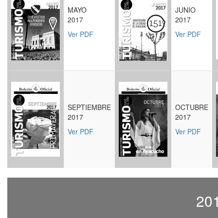
MAYO
JUNIO
2017
2017
Ver PDF
Ver PDF
SEPTIEMBRE
OCTUBRE
2017
2017
Ver PDF
Ver PDF
20