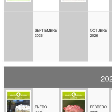
SEPTIEMBRE
OCTUBRE
2026
2026
20
ENERO
FEBRERO
2025
2025