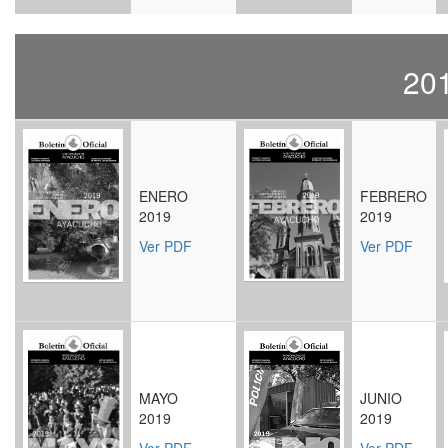
20
ENERO
FEBRERO
2019
2019
Ver PDF
Ver PDF
MAYO
JUNIO
2019
2019