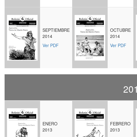
SEPTIEMBRE
OCTUBRE
2014
2014
Ver PDF
Ver P
DF
20
ENERO
FEBRERO
2013
2013