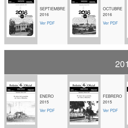
SEPTIEMBRE
OCTUBRE
2016
2016
Ver PDF
Ver PDF
20
ENERO
FEBRERO
2015
2015
Ver PDF
Ver PDF