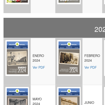
20
ENERO
FEBRERO
2024
2024
Ver PDF
Ver PDF
MAYO
JUNIO
2024