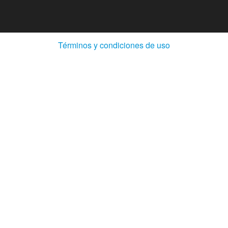
(Abre
Términos y condiciones de uso
en
ventana
nueva)