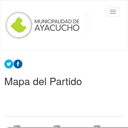
Ir
al
Toggle
contenido
navigati
principal
Mapa del Partido