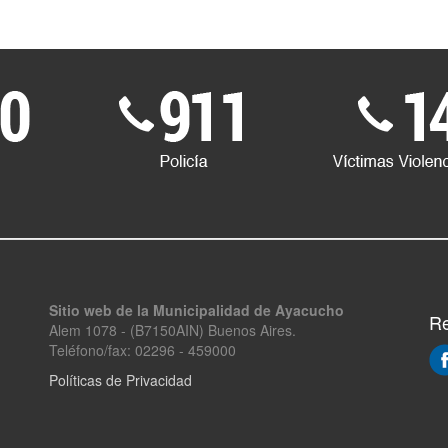
Sitio web de la Municipalidad de Ayacucho
Re
Alem 1078 - (B7150AIN) Buenos Aires.
Teléfono/fax: 02296 - 459000
Políticas de Privacidad