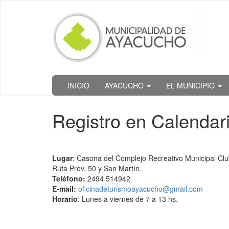
Ir
al
contenido
principal
INICIO
AYACUCHO
EL MUNICIPIO
Registro en Calendari
Lugar
: Casona del Complejo Recreativo Municipal Clu
Ruta Prov. 50 y San Martín.
Teléfono:
2494 514942
E-mail:
oficinadeturismoayacucho@gmail.com
Horario
: Lunes a viernes de 7 a 13 hs.