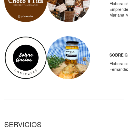
Elabora c
Emprende
Mariana M
SOBRE G
Elabora c
Fernánde
SERVICIOS