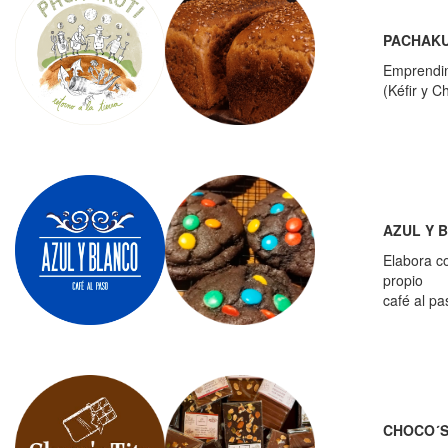
PACHAKU
Emprendim
(Kéfir y C
AZUL Y 
Elabora c
propio
café al p
CHOCO´S