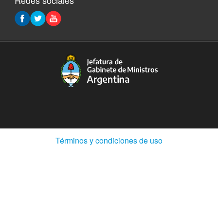
Redes sociales
(Abre
Términos y condiciones de uso
en
ventana
nueva)